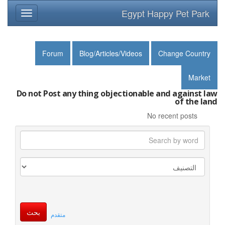
Egypt Happy Pet Park
Toggle
avigation
Forum
Blog/Articles/Videos
Change Country
Market
Do not Post any thing objectionable and against law
of the land
No recent posts
متقدم